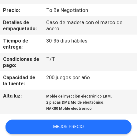
Precio:
To Be Negotiation
CONTROL
Detalles de
Caso de madera con el marco de
DE
empaquetado:
acero
CALIDAD
Tiempo de
30-35 días hábiles
entrega:
ÉNTRENOS
Condiciones de
T/T
EN
pago:
CONTACTO
Capacidad de
200 juegos por año
la fuente:
CON
Alta luz:
,
Molde de inyección electrónico LKM
,
2 placas DME Molde electrónico
PIDA
NAK80 Molde electrónico
UNA
CITA
MEJOR PRECIO