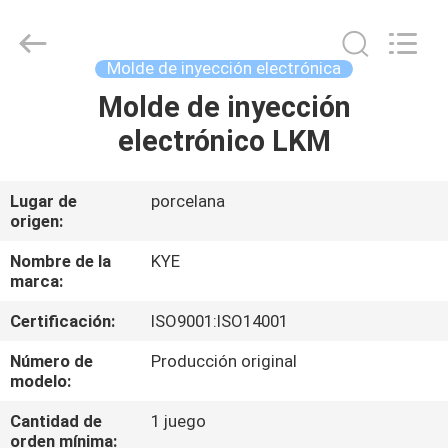
fornido
Proveedor.
Copyright
©
2020
Molde de inyección electrónica
-
2025
oeminjectionmold.com.
Molde de inyección
HOGAR
All
Rights
electrónico LKM
Reserved.
Developed
by
PRODUCTOS
ECER
Lugar de
porcelana
origen:
SOBRE
NOSOTROS
Nombre de la
KYE
marca:
Certificación:
ISO9001:ISO14001
VIAJE
DE
Número de
Producción original
modelo:
LA
Cantidad de
1 juego
FÁBRICA
orden mínima: