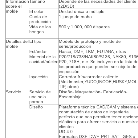
Información
Tamaño
Depende de las necesidades del cliente
sobre el
(2D/3D)
molde
El color
Unidad única o múltiple
Cuota de
1 juego de moho
producción
Vida de los
500 y 1.000, 000 disparos
hongos
Detalles del
El tipo
Modelo de prototipo y molde de
molde
serie/producción
Estándar
Hasco, DME, LKM, FUTABA, otras
Material de la
P20/718/738/NAK80/S136, NAK80, S136
cavidad/núcleo
P20, 718H, etc. Se incluyen en la lista d
los productos que pueden ser objeto de
inspección.
Inyección
Corredor frío/corredor caliente
(Moldmaster,YUDO,INCOE,HUSKY,MOL
TIP, otros)
Servicio
Servicio de
Diseño- Maquetación- Fabricación-
una sola
Ensamblaje
parada
Diseño
Plataforma técnica CAD/CAM y sistema 
conmutación de datos de ingeniería
perfecto que nos permiten tener opcion
elásticas para ofrecer servicio a nuestro
clientes.
UG 4.0
Formatos DXF, DWF, PRT, SAT, IGES o