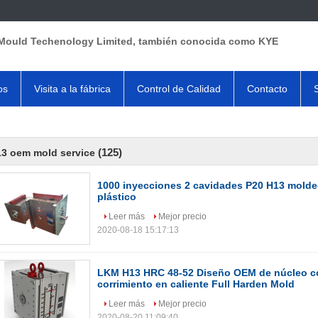
Mould Techenology Limited, también conocida como KYE
os
Visita a la fábrica
Control de Calidad
Contacto
(125)
3 oem mold service
1000 inyecciones 2 cavidades P20 H13 moldeo
plástico
Leer más
Mejor precio
2020-08-18 15:17:13
LKM H13 HRC 48-52 Diseño OEM de núcleo c
corrimiento en caliente Full Harden Mold
Leer más
Mejor precio
2020-08-20 11:09:40