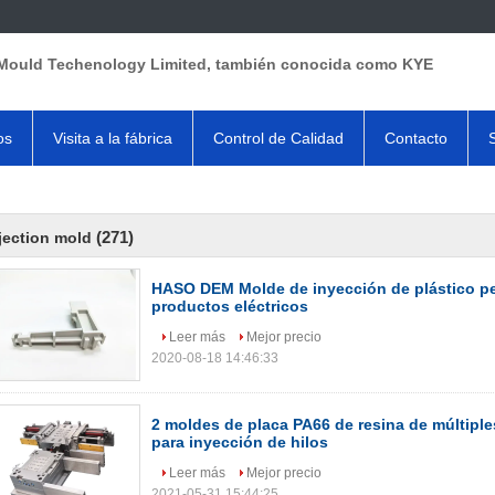
Mould Techenology Limited, también conocida como KYE
os
Visita a la fábrica
Control de Calidad
Contacto
(271)
jection mold
HASO DEM Molde de inyección de plástico pe
productos eléctricos
Leer más
Mejor precio
2020-08-18 14:46:33
2 moldes de placa PA66 de resina de múltipl
para inyección de hilos
Leer más
Mejor precio
2021-05-31 15:44:25