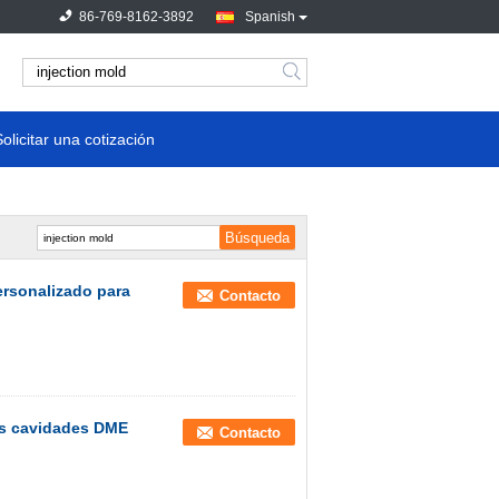
86-769-8162-3892
Spanish
Solicitar una cotización
rsonalizado para
Contacto
es cavidades DME
Contacto