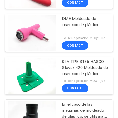
CONTACT
CONTROL
DME Moldeado de
DE
inserción de plástico
CALIDAD
To Be Negotiation MOQ:1 juego
ÉNTRENOS
CONTACT
EN
85A TPE S136 HASCO
CONTACTO
Stavax 420 Moldeado de
CON
inserción de plástico
To Be Negotiation MOQ:1 juego
CONTACT
NOTICIAS
En el caso de las
PIDA
máquinas de moldeado
UNA
de plástico, se utilizará el