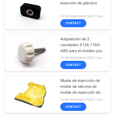
inserción de plástico
To Be Negotiation MOQ:1 juego
CONTACT
Adquisición de 2
cavidades S136 718H
ABS para el moldeo por
inyección
To Be Negotiation MOQ:1 juego
CONTACT
Muela de inyección de
molde de silicona de
molde de inyección de
molde
To Be Negotiation MOQ:1 juego
CONTACT