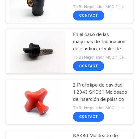
método de moldeo de
To Be Negotiation MOQ:1 juego
CITA
las máquinas de
CONTACT
moldeado.
MAPA
En el caso de las
DEL
máquinas de fabricación
SITIO
de plástico, el valor de
las emisiones de gases
To Be Negotiation MOQ:1 juego
de efecto invernadero
CONTACT
PRIVACY
se calcula en función de
las emisiones de gases
POLICY
de efecto invernadero,
2 Prototipo de cavidad
de las emisiones de
1.2343 SKD61 Moldeado
gases de efecto
de inserción de plástico
invernadero y de las
To Be Negotiation MOQ:1 juego
emisiones de gases de
CONTACT
efecto invernadero.
NAK80 Moldeado de