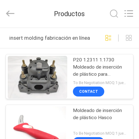
Mould
Techenology
Limited.
Productos
All
Rights
Reserved.
Developed
by
HOGAR
ECER
insert molding fabricación en línea
PRODUCTOS
P20 1.2311 1.1730
Moldeado de inserción
SOBRE
de plástico para
NOSOTROS
carcasas de bombas de
To Be Negotiation MOQ:1 juego
agua
CONTACT
VIAJE
Moldeado de inserción
DE
de plástico Hasco
LA
FÁBRICA
To Be Negotiation MOQ:1 juego