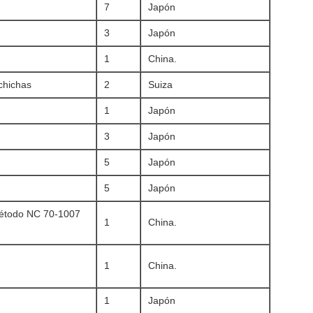
7
Japón
3
Japón
1
China.
chichas
2
Suiza
1
Japón
3
Japón
5
Japón
5
Japón
método NC 70-1007
1
China.
1
China.
1
Japón