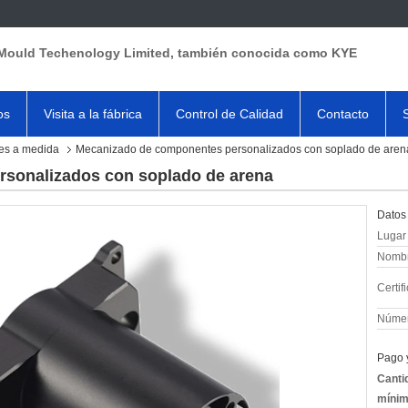
Mould Techenology Limited, también conocida como KYE
os
Visita a la fábrica
Control de Calidad
Contacto
es a medida
Mecanizado de componentes personalizados con soplado de aren
sonalizados con soplado de arena
Datos 
Lugar 
Nombr
Certif
Númer
Pago 
Canti
mínim