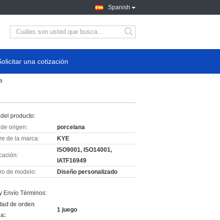
Spanish
Solicitar una cotización
a
del producto:
de origen:
porcelana
e de la marca:
KYE
ISO9001, ISO14001,
icación:
IATF16949
o de modelo:
Diseño personalizado
y Envío Términos:
dad de orden
1 juego
a: