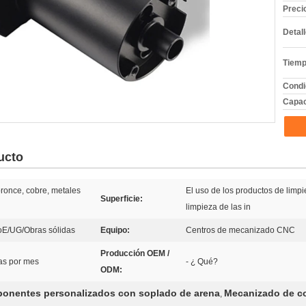
Preci
Detal
Tiemp
Condi
Capac
ucto
 bronce, cobre, metales
El uso de los productos de limpi
Superficie:
limpieza de las in
E/UG/Obras sólidas
Equipo:
Centros de mecanizado CNC
Producción OEM /
as por mes
- ¿ Qué?
ODM:
onentes personalizados con soplado de arena
Mecanizado de 
,