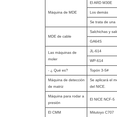
El ARD M30E
Máquina de MDE
Los demás
Se trata de una
Salchichas y sal
MDE de cable
GA64S
JL-614
Las máquinas de
moler
WP-614
- ¿ Qué es?
Topón 3-5#
Máquina de detección
Se aplicará el 
de matriz
del NICE.
Máquina para rodar a
El NICE NCF-5
presión
El CMM
Mitutoyo C707