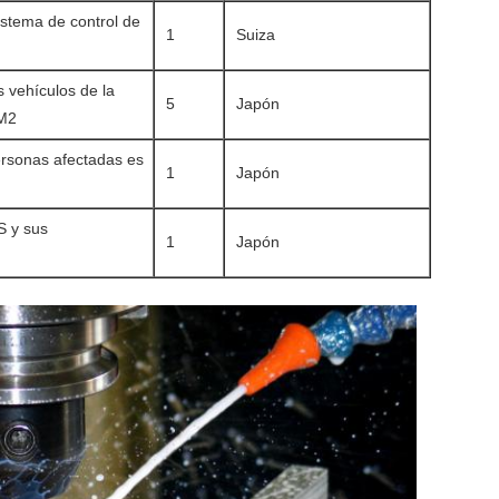
istema de control de
1
Suiza
s vehículos de la
5
Japón
 M2
rsonas afectadas es
1
Japón
 y sus
1
Japón