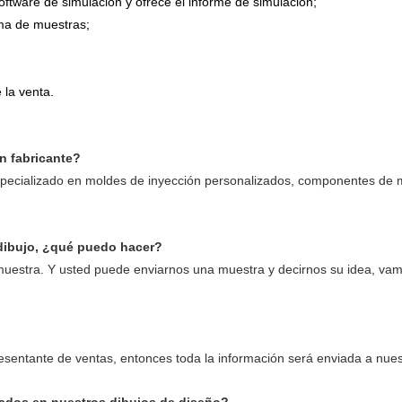
oftware de simulación y ofrece el informe de simulación;
ma de muestras;
la venta.
n fabricante?
pecializado en moldes de inyección personalizados, componentes de m
dibujo, ¿qué puedo hacer?
 muestra. Y usted puede enviarnos una muestra y decirnos su idea, vam
resentante de ventas, entonces toda la información será enviada a nuest
ados en nuestros dibujos de diseño?