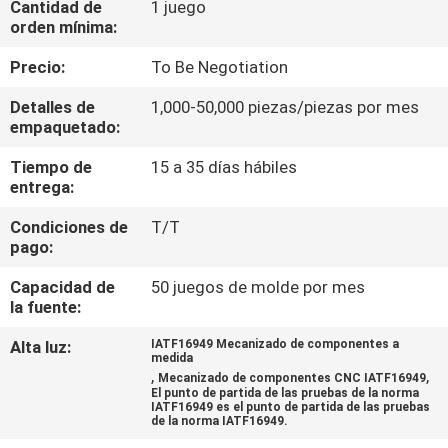
Cantidad de
1 juego
orden mínima:
CONTROL
Precio:
To Be Negotiation
DE
Detalles de
1,000-50,000 piezas/piezas por mes
CALIDAD
empaquetado:
Tiempo de
15 a 35 días hábiles
ÉNTRENOS
entrega:
EN
Condiciones de
T/T
CONTACTO
pago:
CON
Capacidad de
50 juegos de molde por mes
la fuente:
PIDA
Alta luz:
IATF16949 Mecanizado de componentes a
medida
UNA
,
,
Mecanizado de componentes CNC IATF16949
El punto de partida de las pruebas de la norma
CITA
IATF16949 es el punto de partida de las pruebas
de la norma IATF16949.