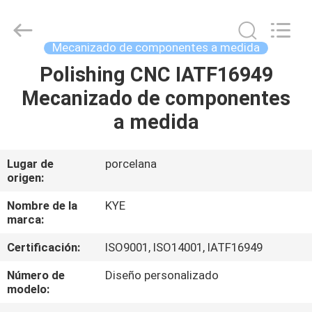
a
máquina
del
torno
Proveedor.
Mecanizado de componentes a medida
Copyright
©
2020
Polishing CNC IATF16949
HOGAR
-
2025
Mecanizado de componentes
oeminjectionmold.com.
All
Rights
PRODUCTOS
a medida
Reserved.
Developed
by
ECER
SOBRE
Lugar de
porcelana
origen:
NOSOTROS
Nombre de la
KYE
marca:
VIAJE
Certificación:
ISO9001, ISO14001, IATF16949
DE
LA
Número de
Diseño personalizado
modelo:
FÁBRICA