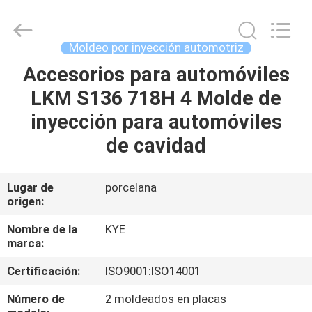
inyección
Proveedor.
Copyright
©
2020
Moldeo por inyección automotriz
-
2025
oeminjectionmold.com.
Accesorios para automóviles
HOGAR
All
Rights
LKM S136 718H 4 Molde de
Reserved.
Developed
by
PRODUCTOS
inyección para automóviles
ECER
de cavidad
SOBRE
NOSOTROS
Lugar de
porcelana
origen:
VIAJE
Nombre de la
KYE
marca:
DE
Certificación:
ISO9001:ISO14001
LA
FÁBRICA
Número de
2 moldeados en placas