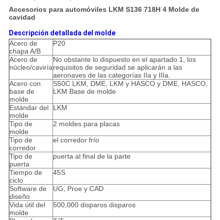
Accesorios para automóviles LKM S136 718H 4 Molde de
cavidad
Descripción detallada del molde
Acero de
P20
chapa A/B
Acero de
No obstante lo dispuesto en el apartado 1, los
núcleo/caviría
requisitos de seguridad se aplicarán a las
aeronaves de las categorías IIa y IIIa.
Acero con
S50C LKM, DME, LKM y HASCO y DME, HASCO,
base de
LKM Base de molde
molde
Estándar del
LKM
molde
Tipo de
2 moldes para placas
molde
Tipo de
el corredor frío
corredor
Tipo de
puerta al final de la parte
puerta
Tiempo de
45S
ciclo
Software de
UG, Proe y CAD
diseño
Vida útil del
500,000 disparos disparos
molde