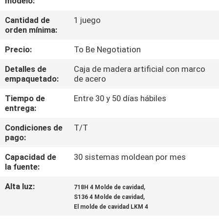
modelo:
Cantidad de
1 juego
CONTROL
orden mínima:
DE
Precio:
To Be Negotiation
CALIDAD
Detalles de
Caja de madera artificial con marco
empaquetado:
de acero
ÉNTRENOS
Tiempo de
Entre 30 y 50 días hábiles
EN
entrega:
CONTACTO
Condiciones de
T/T
CON
pago:
Capacidad de
30 sistemas moldean por mes
PIDA
la fuente:
UNA
Alta luz:
,
718H 4 Molde de cavidad
,
S136 4 Molde de cavidad
CITA
El molde de cavidad LKM 4