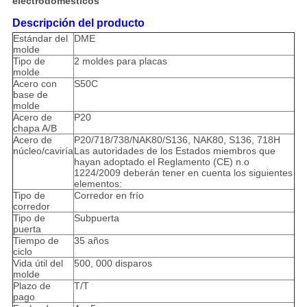
electrodomésticos
Descripción del producto
Estándar del
DME
molde
Tipo de
2 moldes para placas
molde
Acero con
S50C
base de
molde
Acero de
P20
chapa A/B
Acero de
P20/718/738/NAK80/S136, NAK80, S136, 718H
núcleo/caviría
Las autoridades de los Estados miembros que
hayan adoptado el Reglamento (CE) n.o
1224/2009 deberán tener en cuenta los siguientes
elementos:
Tipo de
Corredor en frío
corredor
Tipo de
Subpuerta
puerta
Tiempo de
35 años
ciclo
Vida útil del
500, 000 disparos
molde
Plazo de
T/T
pago