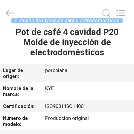
de
plástico
Proveedor.
Copyright
©
El molde de inyección para electrodomésticos
2020
-
2025
Pot de café 4 cavidad P20
HOGAR
oeminjectionmold.com.
All
Molde de inyección de
Rights
Reserved.
Developed
PRODUCTOS
electrodomésticos
by
ECER
SOBRE
Lugar de
porcelana
origen:
NOSOTROS
Nombre de la
KYE
marca:
VIAJE
Certificación:
ISO9001:ISO14001
DE
LA
Número de
Producción original
modelo:
FÁBRICA