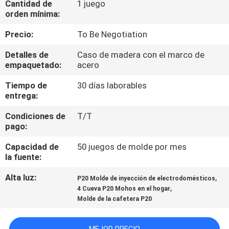
Cantidad de
1 juego
orden mínima:
CONTROL
Precio:
To Be Negotiation
DE
Detalles de
Caso de madera con el marco de
CALIDAD
empaquetado:
acero
Tiempo de
30 días laborables
ÉNTRENOS
entrega:
EN
Condiciones de
T/T
CONTACTO
pago:
CON
Capacidad de
50 juegos de molde por mes
la fuente:
PIDA
Alta luz:
,
P20 Molde de inyección de electrodomésticos
,
4 Cueva P20 Mohos en el hogar
UNA
Molde de la cafetera P20
CITA