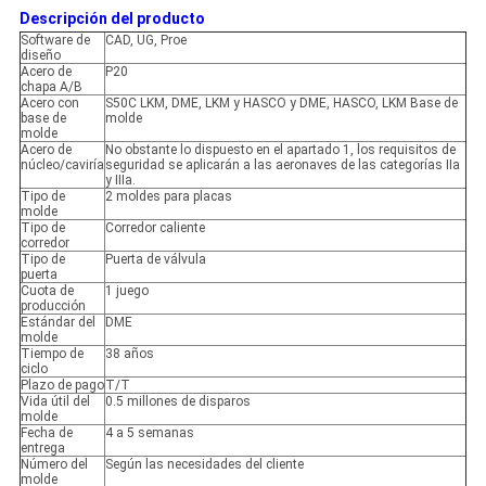
Descripción del producto
Software de
CAD, UG, Proe
diseño
Acero de
P20
chapa A/B
Acero con
S50C LKM, DME, LKM y HASCO y DME, HASCO, LKM Base de
base de
molde
molde
Acero de
No obstante lo dispuesto en el apartado 1, los requisitos de
núcleo/caviría
seguridad se aplicarán a las aeronaves de las categorías IIa
y IIIa.
Tipo de
2 moldes para placas
molde
Tipo de
Corredor caliente
corredor
Tipo de
Puerta de válvula
puerta
Cuota de
1 juego
producción
Estándar del
DME
molde
Tiempo de
38 años
ciclo
Plazo de pago
T/T
Vida útil del
0.5 millones de disparos
molde
Fecha de
4 a 5 semanas
entrega
Número del
Según las necesidades del cliente
molde