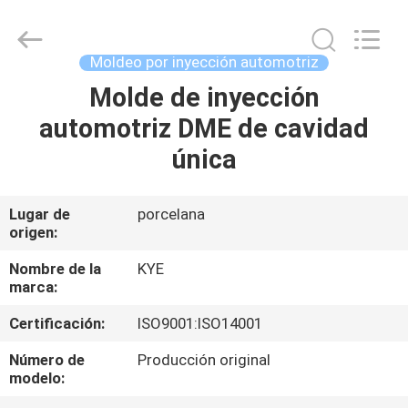
de
carreras
Proveedor.
Copyright
©
Moldeo por inyección automotriz
2020
-
2025
Molde de inyección
HOGAR
oeminjectionmold.com.
All
automotriz DME de cavidad
Rights
Reserved.
Developed
PRODUCTOS
única
by
ECER
SOBRE
Lugar de
porcelana
origen:
NOSOTROS
Nombre de la
KYE
marca:
VIAJE
Certificación:
ISO9001:ISO14001
DE
LA
Número de
Producción original
modelo:
FÁBRICA