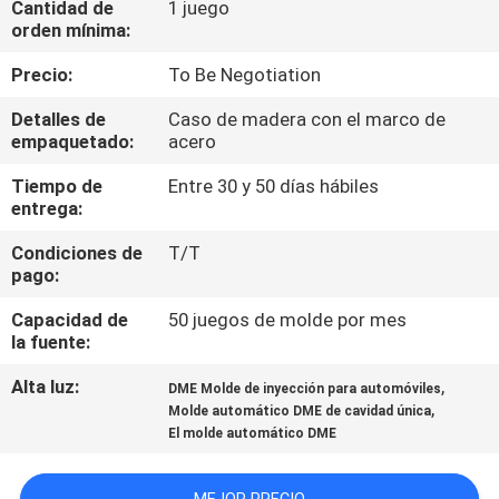
Cantidad de
1 juego
orden mínima:
CONTROL
Precio:
To Be Negotiation
DE
Detalles de
Caso de madera con el marco de
CALIDAD
empaquetado:
acero
Tiempo de
Entre 30 y 50 días hábiles
ÉNTRENOS
entrega:
EN
Condiciones de
T/T
CONTACTO
pago:
CON
Capacidad de
50 juegos de molde por mes
la fuente:
PIDA
Alta luz:
,
DME Molde de inyección para automóviles
,
Molde automático DME de cavidad única
UNA
El molde automático DME
CITA