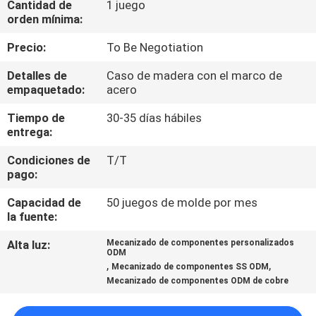
Cantidad de
1 juego
orden mínima:
CONTROL
Precio:
To Be Negotiation
DE
Detalles de
Caso de madera con el marco de
CALIDAD
empaquetado:
acero
Tiempo de
30-35 días hábiles
ÉNTRENOS
entrega:
EN
Condiciones de
T/T
CONTACTO
pago:
CON
Capacidad de
50 juegos de molde por mes
la fuente:
NOTICIAS
Alta luz:
Mecanizado de componentes personalizados
ODM
,
,
Mecanizado de componentes SS ODM
Mecanizado de componentes ODM de cobre
PIDA
UNA