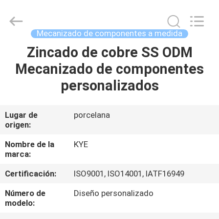
Supplier.
Copyright
©
2020
-
Mecanizado de componentes a medida
2025
KYE
Mould
Zincado de cobre SS ODM
HOGAR
Techenology
Limited.
Mecanizado de componentes
All
Rights
Reserved.
PRODUCTOS
personalizados
Developed
by
ECER
SOBRE
Lugar de
porcelana
origen:
NOSOTROS
Nombre de la
KYE
marca:
VIAJE
Certificación:
ISO9001, ISO14001, IATF16949
DE
LA
Número de
Diseño personalizado
modelo:
FÁBRICA