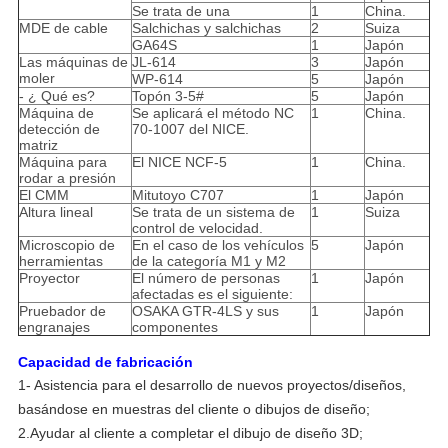
Se trata de una
1
China.
MDE de cable
Salchichas y salchichas
2
Suiza
GA64S
1
Japón
Las máquinas de
JL-614
3
Japón
moler
WP-614
5
Japón
- ¿ Qué es?
Topón 3-5#
5
Japón
Máquina de
Se aplicará el método NC
1
China.
detección de
70-1007 del NICE.
matriz
Máquina para
El NICE NCF-5
1
China.
rodar a presión
El CMM
Mitutoyo C707
1
Japón
Altura lineal
Se trata de un sistema de
1
Suiza
control de velocidad.
Microscopio de
En el caso de los vehículos
5
Japón
herramientas
de la categoría M1 y M2
Proyector
El número de personas
1
Japón
afectadas es el siguiente:
Pruebador de
OSAKA GTR-4LS y sus
1
Japón
engranajes
componentes
Capacidad de fabricación
1- Asistencia para el desarrollo de nuevos proyectos/diseños,
basándose en muestras del cliente o dibujos de diseño;
2.
Ayudar al cliente a completar el dibujo de diseño 3D;