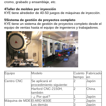
cromo, grabado y ensamblaje, etc.
4Taller de moldeo por inyección
KYE tiene alrededor de 40-50 juegos de máquinas de inyección.
5Sistema de gestión de proyectos completo
KYE tiene un sistema de gestión de proyectos completo desde el
equipo de ventas hasta el equipo de ingenieros y trabajadores.
Equipo
Modelo
Cuánto
Fabricado
tiempo
en
Centro CNC
Se aplicará el
2
Japón
procedimiento siguiente:
Harford CNC-2150H,
2
China.
también
- ¿ Por qué?
1
Japón
Máquina de MDE
El ARD M30E
7
Japón
Los demás
3
Japón