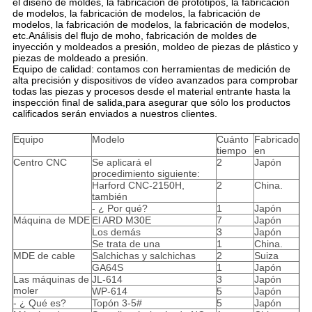
el diseño de moldes, la fabricación de prototipos, la fabricación
de modelos, la fabricación de modelos, la fabricación de
modelos, la fabricación de modelos, la fabricación de modelos,
etc.Análisis del flujo de moho, fabricación de moldes de
inyección y moldeados a presión, moldeo de piezas de plástico y
piezas de moldeado a presión.
Equipo de calidad: contamos con herramientas de medición de
alta precisión y dispositivos de vídeo avanzados para comprobar
todas las piezas y procesos desde el material entrante hasta la
inspección final de salida,para asegurar que sólo los productos
calificados serán enviados a nuestros clientes.
Equipo
Modelo
Cuánto
Fabricado
tiempo
en
Centro CNC
Se aplicará el
2
Japón
procedimiento siguiente:
Harford CNC-2150H,
2
China.
también
- ¿ Por qué?
1
Japón
Máquina de MDE
El ARD M30E
7
Japón
Los demás
3
Japón
Se trata de una
1
China.
MDE de cable
Salchichas y salchichas
2
Suiza
GA64S
1
Japón
Las máquinas de
JL-614
3
Japón
moler
WP-614
5
Japón
- ¿ Qué es?
Topón 3-5#
5
Japón