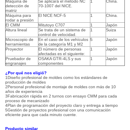
Máquina de
Se aplicará el método NC
1
China.
detección de
70-1007 del NICE.
matriz
Máquina para
El NICE NCF-5
1
China.
rodar a presión
El CMM
Mitutoyo C707
1
Japón
Altura lineal
Se trata de un sistema de
1
Suiza
control de velocidad.
Microscopio de
En el caso de los vehículos
5
Japón
herramientas
de la categoría M1 y M2
Proyector
El número de personas
1
Japón
afectadas es el siguiente:
Pruebador de
OSAKA GTR-4LS y sus
1
Japón
engranajes
componentes
¿Por qué nos eligió?
1Diseño profesional de moldes como los estándares de
producción de moldes
2Personal profesional de montaje de moldes con más de 10
años de experiencia
3Fabricación rápida en 2 turnos con ensayo CMM para cada
proceso de mecanizado
4Plan de programación del proyecto claro y entrega a tiempo
5Gestión de proyectos profesional con una comunicación
eficiente para que cada minuto cuente.
Producto similar