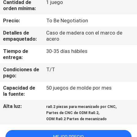
Cantidad de
1 juego
orden mínima:
CONTROL
Precio:
To Be Negotiation
DE
Detalles de
Caso de madera con el marco de
CALIDAD
empaquetado:
acero
Tiempo de
30-35 días hábiles
ÉNTRENOS
entrega:
EN
Condiciones de
T/T
CONTACTO
pago:
CON
Capacidad de
50 juegos de molde por mes
la fuente:
NOTICIAS
Alta luz:
,
ra0.2 piezas para mecanizado por CNC
,
Partes de CNC de ODM Ra0.2
ODM Ra0.2 Partes de mecanizado
PIDA
UNA