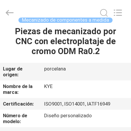
por
CNC
Supplier.
Copyright
©
Mecanizado de componentes a medida
2020
-
2025
Piezas de mecanizado por
HOGAR
KYE
Mould
CNC con electroplataje de
Techenology
Limited.
All
PRODUCTOS
cromo ODM Ra0.2
Rights
Reserved.
Developed
by
ECER
SOBRE
Lugar de
porcelana
origen:
NOSOTROS
Nombre de la
KYE
marca:
VIAJE
Certificación:
ISO9001, ISO14001, IATF16949
DE
LA
Número de
Diseño personalizado
modelo:
FÁBRICA