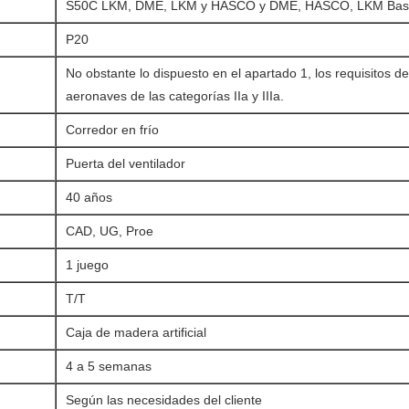
S50C LKM, DME, LKM y HASCO y DME, HASCO, LKM Bas
P20
No obstante lo dispuesto en el apartado 1, los requisitos d
aeronaves de las categorías IIa y IIIa.
Corredor en frío
Puerta del ventilador
40 años
CAD, UG, Proe
1 juego
T/T
Caja de madera artificial
4 a 5 semanas
Según las necesidades del cliente