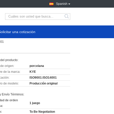
Spanish
Solicitar una cotización
001
del producto:
de origen:
porcelana
e de la marca:
KYE
icación:
ISO9001:ISO14001
o de modelo:
Producción original
y Envío Términos:
dad de orden
1 juego
a:
o:
To Be Negotiation