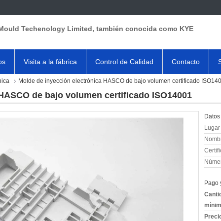
Mould Techenology Limited, también conocida como KYE
os
Visita a la fábrica
Control de Calidad
Contacto
nica
Molde de inyección electrónica HASCO de bajo volumen certificado ISO14
 HASCO de bajo volumen certificado ISO14001
Datos 
Lugar 
Nombr
Certif
Númer
Pago 
Canti
mínim
Preci