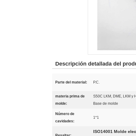
Descripción detallada del prod
Parte del material:
P.C.
materia prima de
S50C LKM, DME, LKM y
molde:
Base de molde
Número de
1*1
cavidades:
ISO14001 Molde elec
Resaltar: